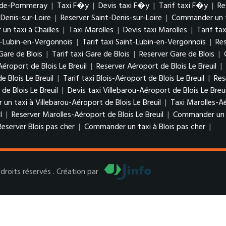
e-de-Pommeray
|
Taxi F�y
|
Devis taxi F�y
|
Tarif taxi F�y
|
Re
-Denis-sur-Loire
|
Reserver Saint-Denis-sur-Loire
|
Commander un ta
n taxi à Chailles
|
Taxi Marolles
|
Devis taxi Marolles
|
Tarif ta
t-Lubin-en-Vergonnois
|
Tarif taxi Saint-Lubin-en-Vergonnois
|
Re
Gare de Blois
|
Tarif taxi Gare de Blois
|
Reserver Gare de Blois
|
Aéroport de Blois Le Breuil
|
Reserver Aéroport de Blois Le Breuil
|
e Blois Le Breuil
|
Tarif taxi Blois-Aéroport de Blois Le Breuil
|
Res
de Blois Le Breuil
|
Devis taxi Villebarou-Aéroport de Blois Le Breu
n taxi à Villebarou-Aéroport de Blois Le Breuil
|
Taxi Marolles-Aé
l
|
Reserver Marolles-Aéroport de Blois Le Breuil
|
Commander un ta
Reserver Blois pas cher
|
Commander un taxi à Blois pas cher
|
roits réservés . Création par