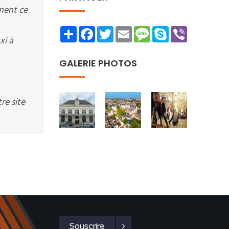
ment ce
Share
Facebook
Twitter
Email
Message
Skype
Viber
xi à
GALERIE PHOTOS
re site
Souscrire