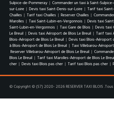
Sulpice-de-Pommeray
|
Commander un taxi à Saint-Sulpic
sur-Loire
|
Devis taxi Saint-Denis-sur-Loire
|
Tarif taxi Saint
Chailles
|
Tarif taxi Chailles
|
Reserver Chailles
|
Commander u
Marolles
|
Taxi Saint-Lubin-en-Vergonnois
|
Devis taxi Sain
Saint-Lubin-en-Vergonnois
|
Taxi Gare de Blois
|
Devis taxi 
Le Breuil
|
Devis taxi Aéroport de Blois Le Breuil
|
Tarif taxi 
Blois-Aéroport de Blois Le Breuil
|
Devis taxi Blois-Aéroport d
à Blois-Aéroport de Blois Le Breuil
|
Taxi Villebarou-Aéroport 
Reserver Villebarou-Aéroport de Blois Le Breuil
|
Commander u
Blois Le Breuil
|
Tarif taxi Marolles-Aéroport de Blois Le Breui
cher
|
Devis taxi Blois pas cher
|
Tarif taxi Blois pas cher
|
© Copyright © (S7) 2020- 2026 RESERVER TAXI BLOIS .Tous d