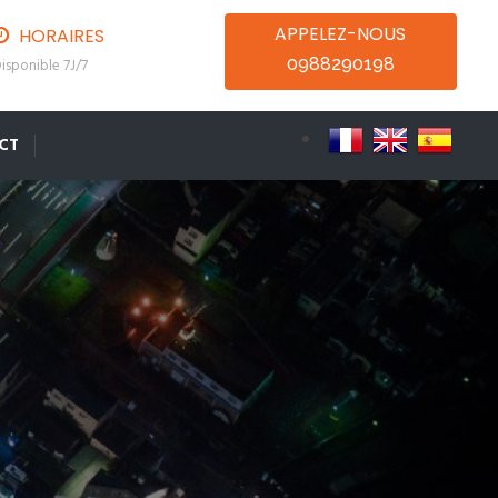
APPELEZ-NOUS
HORAIRES
0988290198
isponible 7J/7
CT