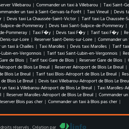
server Villebarou
|
Commander un taxi à Villebarou
|
Taxi Saint-Ge
ommander un taxi à Saint-Gervais-la-Forêt
|
Taxi Vineuil
|
Devis ta
r
|
Devis taxi La Chaussée-Saint-Victor
|
Tarif taxi La Chaussée-S
t-Sulpice-de-Pommeray
|
Devis taxi Saint-Sulpice-de-Pommeray
|
e-de-Pommeray
|
Taxi F�y
|
Devis taxi F�y
|
Tarif taxi F�y
|
Re
-Denis-sur-Loire
|
Reserver Saint-Denis-sur-Loire
|
Commander un ta
n taxi à Chailles
|
Taxi Marolles
|
Devis taxi Marolles
|
Tarif ta
t-Lubin-en-Vergonnois
|
Tarif taxi Saint-Lubin-en-Vergonnois
|
Re
Gare de Blois
|
Tarif taxi Gare de Blois
|
Reserver Gare de Blois
|
Aéroport de Blois Le Breuil
|
Reserver Aéroport de Blois Le Breuil
|
e Blois Le Breuil
|
Tarif taxi Blois-Aéroport de Blois Le Breuil
|
Res
de Blois Le Breuil
|
Devis taxi Villebarou-Aéroport de Blois Le Breu
n taxi à Villebarou-Aéroport de Blois Le Breuil
|
Taxi Marolles-Aé
l
|
Reserver Marolles-Aéroport de Blois Le Breuil
|
Commander un ta
Reserver Blois pas cher
|
Commander un taxi à Blois pas cher
|
roits réservés . Création par