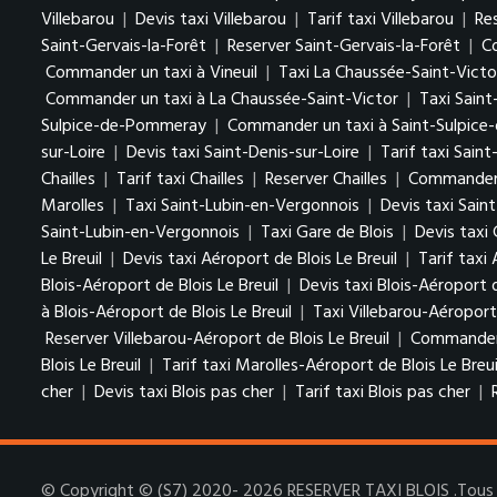
Villebarou
|
Devis taxi Villebarou
|
Tarif taxi Villebarou
|
Re
Saint-Gervais-la-Forêt
|
Reserver Saint-Gervais-la-Forêt
|
C
Commander un taxi à Vineuil
|
Taxi La Chaussée-Saint-Victo
Commander un taxi à La Chaussée-Saint-Victor
|
Taxi Sain
Sulpice-de-Pommeray
|
Commander un taxi à Saint-Sulpic
sur-Loire
|
Devis taxi Saint-Denis-sur-Loire
|
Tarif taxi Saint
Chailles
|
Tarif taxi Chailles
|
Reserver Chailles
|
Commander u
Marolles
|
Taxi Saint-Lubin-en-Vergonnois
|
Devis taxi Sain
Saint-Lubin-en-Vergonnois
|
Taxi Gare de Blois
|
Devis taxi 
Le Breuil
|
Devis taxi Aéroport de Blois Le Breuil
|
Tarif taxi 
Blois-Aéroport de Blois Le Breuil
|
Devis taxi Blois-Aéroport d
à Blois-Aéroport de Blois Le Breuil
|
Taxi Villebarou-Aéroport 
Reserver Villebarou-Aéroport de Blois Le Breuil
|
Commander u
Blois Le Breuil
|
Tarif taxi Marolles-Aéroport de Blois Le Breui
cher
|
Devis taxi Blois pas cher
|
Tarif taxi Blois pas cher
|
© Copyright © (S7) 2020- 2026 RESERVER TAXI BLOIS .Tous d