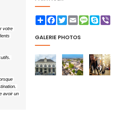
Share
Facebook
Twitter
Email
Message
Skype
Viber
 votre 
ents 
GALERIE PHOTOS
tifs. 
orsque 
ination. 
 avoir un 