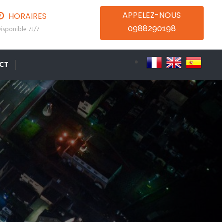
APPELEZ-NOUS
HORAIRES
0988290198
isponible 7J/7
CT