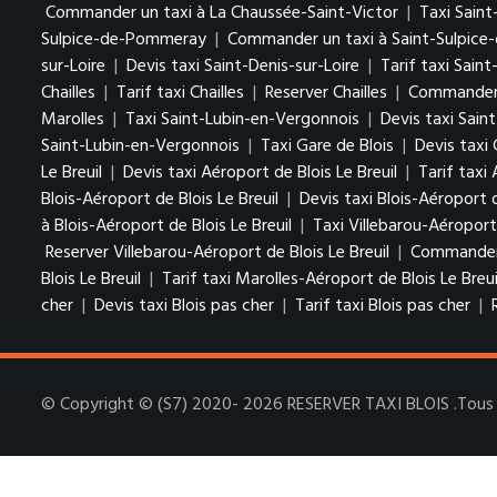
Commander un taxi à La Chaussée-Saint-Victor
|
Taxi Sain
Sulpice-de-Pommeray
|
Commander un taxi à Saint-Sulpic
sur-Loire
|
Devis taxi Saint-Denis-sur-Loire
|
Tarif taxi Saint
Chailles
|
Tarif taxi Chailles
|
Reserver Chailles
|
Commander u
Marolles
|
Taxi Saint-Lubin-en-Vergonnois
|
Devis taxi Sain
Saint-Lubin-en-Vergonnois
|
Taxi Gare de Blois
|
Devis taxi 
Le Breuil
|
Devis taxi Aéroport de Blois Le Breuil
|
Tarif taxi 
Blois-Aéroport de Blois Le Breuil
|
Devis taxi Blois-Aéroport d
à Blois-Aéroport de Blois Le Breuil
|
Taxi Villebarou-Aéroport 
Reserver Villebarou-Aéroport de Blois Le Breuil
|
Commander u
Blois Le Breuil
|
Tarif taxi Marolles-Aéroport de Blois Le Breui
cher
|
Devis taxi Blois pas cher
|
Tarif taxi Blois pas cher
|
© Copyright © (S7) 2020- 2026 RESERVER TAXI BLOIS .Tous d