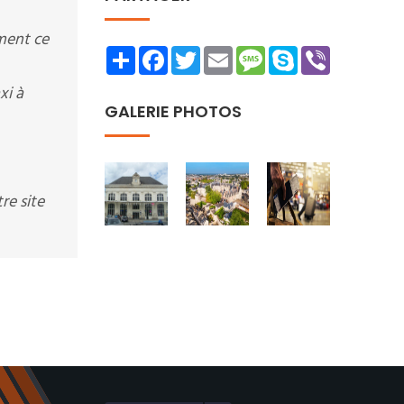
ment ce
Share
Facebook
Twitter
Email
Message
Skype
Viber
xi à
GALERIE PHOTOS
re site