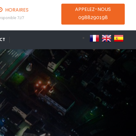
APPELEZ-NOUS
HORAIRES
0988290198
isponible 7J/7
CT