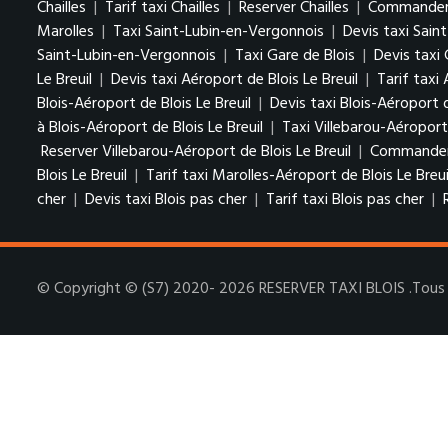
Chailles
|
Tarif taxi Chailles
|
Reserver Chailles
|
Commander u
Marolles
|
Taxi Saint-Lubin-en-Vergonnois
|
Devis taxi Sain
Saint-Lubin-en-Vergonnois
|
Taxi Gare de Blois
|
Devis taxi 
Le Breuil
|
Devis taxi Aéroport de Blois Le Breuil
|
Tarif taxi 
Blois-Aéroport de Blois Le Breuil
|
Devis taxi Blois-Aéroport d
à Blois-Aéroport de Blois Le Breuil
|
Taxi Villebarou-Aéroport 
Reserver Villebarou-Aéroport de Blois Le Breuil
|
Commander u
Blois Le Breuil
|
Tarif taxi Marolles-Aéroport de Blois Le Breui
cher
|
Devis taxi Blois pas cher
|
Tarif taxi Blois pas cher
|
© Copyright © (S7) 2020- 2026 RESERVER TAXI BLOIS .Tous d