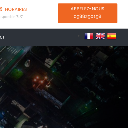
APPELEZ-NOUS
HORAIRES
0988290198
isponible 7J/7
CT