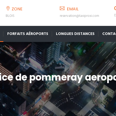
ZONE
EMAIL
D
BLOIS
reservation@taxiproxi.com
FORFAITS AÉROPORTS
LONGUES DISTANCES
CONTA
pice de pommeray aeropor