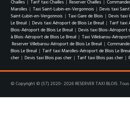
Chailles
|
Tarif taxi Chailles
|
Reserver Chailles
|
Commander u
Marolles
|
Taxi Saint-Lubin-en-Vergonnois
|
Devis taxi Sain
Saint-Lubin-en-Vergonnois
|
Taxi Gare de Blois
|
Devis taxi 
Le Breuil
|
Devis taxi Aéroport de Blois Le Breuil
|
Tarif taxi 
Blois-Aéroport de Blois Le Breuil
|
Devis taxi Blois-Aéroport d
à Blois-Aéroport de Blois Le Breuil
|
Taxi Villebarou-Aéroport 
Reserver Villebarou-Aéroport de Blois Le Breuil
|
Commander u
Blois Le Breuil
|
Tarif taxi Marolles-Aéroport de Blois Le Breui
cher
|
Devis taxi Blois pas cher
|
Tarif taxi Blois pas cher
|
© Copyright © (S7) 2020- 2026 RESERVER TAXI BLOIS .Tous d