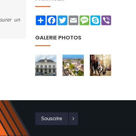
Share
Facebook
Twitter
Email
Message
Skype
Viber
surer un
GALERIE PHOTOS
Souscrire