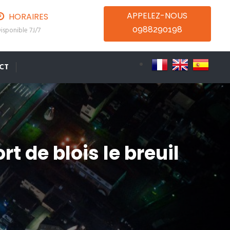
APPELEZ-NOUS
HORAIRES
0988290198
isponible 7J/7
CT
t de blois le breuil