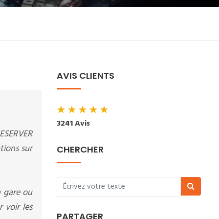
AVIS CLIENTS
★
★
★
★
★
3241 Avis
 RESERVER
tions sur
CHERCHER
a gare ou
 voir les
PARTAGER