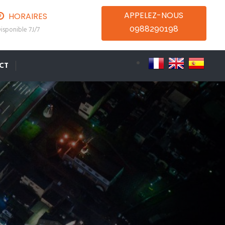
APPELEZ-NOUS
HORAIRES
0988290198
isponible 7J/7
CT