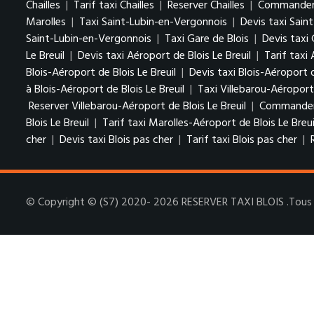
Chailles
|
Tarif taxi Chailles
|
Reserver Chailles
|
Commander u
Marolles
|
Taxi Saint-Lubin-en-Vergonnois
|
Devis taxi Sain
Saint-Lubin-en-Vergonnois
|
Taxi Gare de Blois
|
Devis taxi 
Le Breuil
|
Devis taxi Aéroport de Blois Le Breuil
|
Tarif taxi 
Blois-Aéroport de Blois Le Breuil
|
Devis taxi Blois-Aéroport d
à Blois-Aéroport de Blois Le Breuil
|
Taxi Villebarou-Aéroport 
Reserver Villebarou-Aéroport de Blois Le Breuil
|
Commander u
Blois Le Breuil
|
Tarif taxi Marolles-Aéroport de Blois Le Breui
cher
|
Devis taxi Blois pas cher
|
Tarif taxi Blois pas cher
|
© Copyright © (S7) 2020- 2026 RESERVER TAXI BLOIS .Tous d