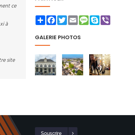
ment ce
Share
Facebook
Twitter
Email
Message
Skype
Viber
xi à
GALERIE PHOTOS
re site
Souscrire