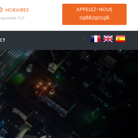
APPELEZ-NOUS
HORAIRES
0988290198
isponible 7J/7
CT