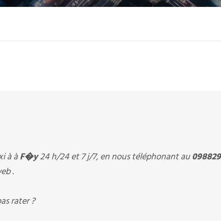
i à à
F�y
24 h/24 et 7 j/7, en nous téléphonant au
098829
eb .
as rater ?