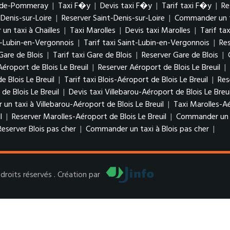
e-de-Pommeray
|
Taxi F�y
|
Devis taxi F�y
|
Tarif taxi F�y
|
Re
-Denis-sur-Loire
|
Reserver Saint-Denis-sur-Loire
|
Commander un ta
n taxi à Chailles
|
Taxi Marolles
|
Devis taxi Marolles
|
Tarif ta
t-Lubin-en-Vergonnois
|
Tarif taxi Saint-Lubin-en-Vergonnois
|
Re
Gare de Blois
|
Tarif taxi Gare de Blois
|
Reserver Gare de Blois
|
Aéroport de Blois Le Breuil
|
Reserver Aéroport de Blois Le Breuil
|
e Blois Le Breuil
|
Tarif taxi Blois-Aéroport de Blois Le Breuil
|
Res
de Blois Le Breuil
|
Devis taxi Villebarou-Aéroport de Blois Le Breu
n taxi à Villebarou-Aéroport de Blois Le Breuil
|
Taxi Marolles-Aé
l
|
Reserver Marolles-Aéroport de Blois Le Breuil
|
Commander un ta
Reserver Blois pas cher
|
Commander un taxi à Blois pas cher
|
roits réservés . Création par