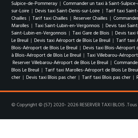
Sulpice-de-Pommeray
|
Commander un taxi à Saint-Sulpic
sur-Loire
|
Devis taxi Saint-Denis-sur-Loire
|
Tarif taxi Saint
Chailles
|
Tarif taxi Chailles
|
Reserver Chailles
|
Commander u
Marolles
|
Taxi Saint-Lubin-en-Vergonnois
|
Devis taxi Sain
Saint-Lubin-en-Vergonnois
|
Taxi Gare de Blois
|
Devis taxi 
Le Breuil
|
Devis taxi Aéroport de Blois Le Breuil
|
Tarif taxi 
Blois-Aéroport de Blois Le Breuil
|
Devis taxi Blois-Aéroport d
à Blois-Aéroport de Blois Le Breuil
|
Taxi Villebarou-Aéroport 
Reserver Villebarou-Aéroport de Blois Le Breuil
|
Commander u
Blois Le Breuil
|
Tarif taxi Marolles-Aéroport de Blois Le Breui
cher
|
Devis taxi Blois pas cher
|
Tarif taxi Blois pas cher
|
© Copyright © (S7) 2020- 2026 RESERVER TAXI BLOIS .Tous d